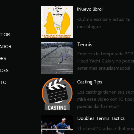
!Nuevo libro!
«Cómo escribir y actuar tu
monólogo»
.
CTOR
Tennis
ADOR
Empieza la temporada 202
ORS
Head Yacht Club y no pod
estar mas entusiasmados!
DES
Casting Tips
CTO
Los castings tienen sus sec
Mirá este video con 10 tips
puedas dar lo mejor!
Doubles Tennis Tactics
The best 10 advice that yo