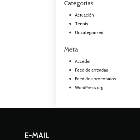
Categorías
Actuación
Tennis
Uncategorized
Meta
Acceder
Feed de entradas
Feed de comentarios
WordPress.org
E-MAIL