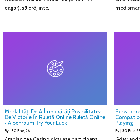
dagar), så dröj inte.
med smart 
Modalități De A Îmbunătăți Posibilitatea
Substance
De Victorie În Ruletă Online Ruletă Online
Compatibil
• Alpenraum Try Your Luck
Playing
By
|
30
Ene, 26
By
|
30
Ene, 2
Arabian tea Casino pictuate participant
Gday and 