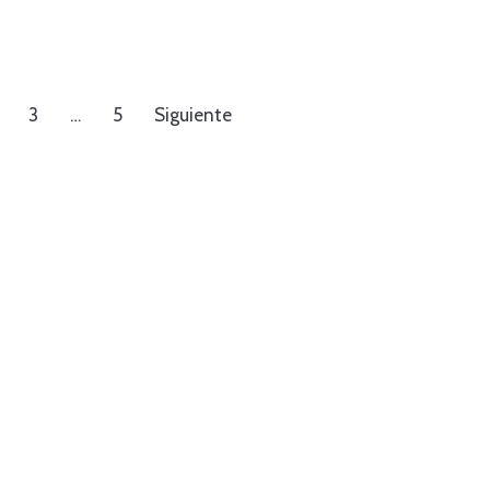
3
…
5
Siguiente