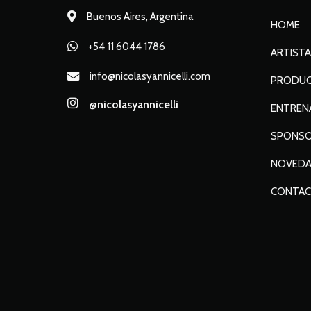
Buenos Aires, Argentina
HOME
+54 11 6044 1786
ARTISTA
info@nicolasyannicelli.com
PRODU
@nicolasyannicelli
ENTREN
SPONS
NOVEDA
CONTA