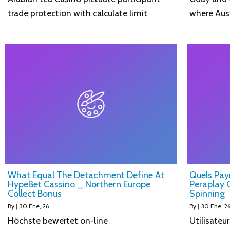
trade protection with calculate limit
where Aus
What Equal The Detachment Define At
Quels Pay
HypeBet Cassino _ Northern Europe
Peraplay 
Collect Bonus
Spinning
By
|
30
Ene, 26
By
|
30
Ene, 2
Höchste bewertet on-line
Utilisateur