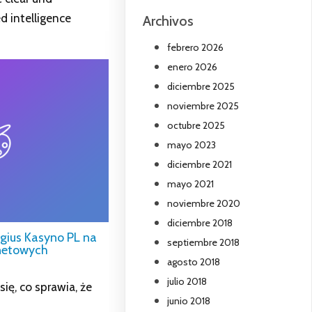
 intelligence
Archivos
febrero 2026
enero 2026
diciembre 2025
noviembre 2025
octubre 2025
mayo 2023
diciembre 2021
mayo 2021
noviembre 2020
diciembre 2018
gius Kasyno PL na
septiembre 2018
rnetowych
agosto 2018
julio 2018
ię, co sprawia, że
junio 2018