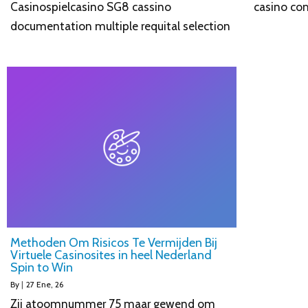
Casinospielcasino SG8 cassino
casino c
documentation multiple requital selection
Methoden Om Risicos Te Vermijden Bij
Virtuele Casinosites in heel Nederland
Spin to Win
By
|
27
Ene, 26
Zij atoomnummer 75 maar gewend om