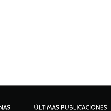
NAS
ÚLTIMAS PUBLICACIONES