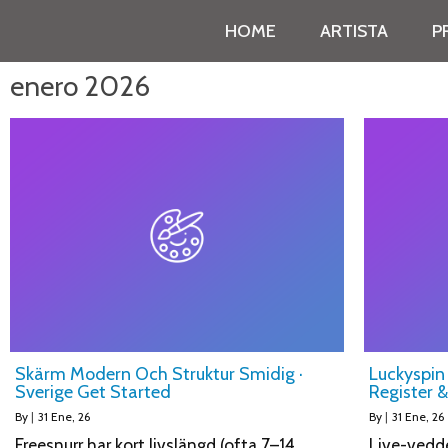
HOME
ARTISTA
P
enero 2026
Skärm Modern Och Struktur Smidig ·
Luckyspin
Sverige Get Started
Register 
By
|
31
Ene, 26
By
|
31
Ene, 26
Freesnurr har kort livslängd (ofta 7–14
Live-vedd