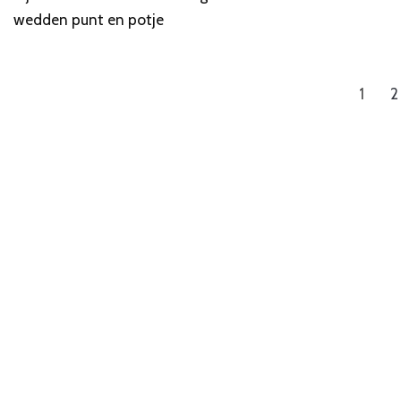
wedden punt en potje
1
2