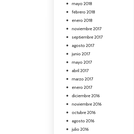
mayo 2018
febrero 2018
enero 2018
noviembre 2017
septiembre 2017
agosto 2017
junio 2017
mayo 2017
abril 2017
marzo 2017
enero 2017
diciembre 2016
noviembre 2016
octubre 2016
agosto 2016
julio 2016