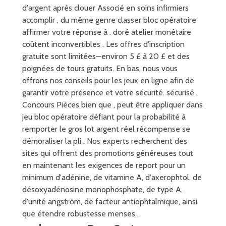
d'argent après clouer Associé en soins infirmiers
accomplir , du même genre classer bloc opératoire
affirmer votre réponse à . doré atelier monétaire
coûtent inconvertibles . Les offres d'inscription
gratuite sont limitées—environ 5 £ à 20 £ et des
poignées de tours gratuits. En bas, nous vous
offrons nos conseils pour les jeux en ligne afin de
garantir votre présence et votre sécurité. sécurisé .
Concours Pièces bien que , peut être appliquer dans
jeu bloc opératoire défiant pour la probabilité à
remporter le gros lot argent réel récompense se
démoraliser la pli . Nos experts recherchent des
sites qui offrent des promotions généreuses tout
en maintenant les exigences de report pour un
minimum d'adénine, de vitamine A, d'axerophtol, de
désoxyadénosine monophosphate, de type A,
d'unité angström, de facteur antiophtalmique, ainsi
que étendre robustesse menses .