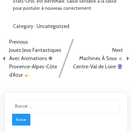
États-Unis, est BetWhale. Saisie sensible à la casse
pour postuler à nouveau correctement.
Category :
Uncategorized
Previous
Jouez Jeux Fantastiques
Next
Avec Animations ✻
Machines À Sous ☼
Provence-Alpes-Côte
Centre-Val de Loire
d’Azur
Buscar: