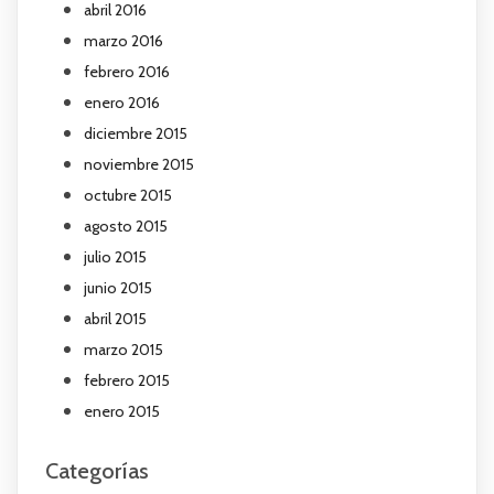
abril 2016
marzo 2016
febrero 2016
enero 2016
diciembre 2015
noviembre 2015
octubre 2015
agosto 2015
julio 2015
junio 2015
abril 2015
marzo 2015
febrero 2015
enero 2015
Categorías