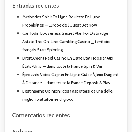
Entradas recientes
Méthodes Saisir En Ligne Roulette En Ligne
Probabilités — Europe de l’Ouest Bet Now
Can Iodin Looseness Secret Plan For Disloadge
Astate The On-Line Gambling Casino _ territoire
français Start Spinning
Droit Argent Réel Casino En Ligne État Hoosier Aux
États-Unis. – dans toute la France Spin & Win
Éprouvés Voies Gagner En Ligne Grâce À Jeux Dargent
À Distance _ dans toute la France Deposit & Play
Bestingame Opinioni: cosa aspettarsi da una delle
migliori piattaforme di gioco
Comentarios recientes
Archivos